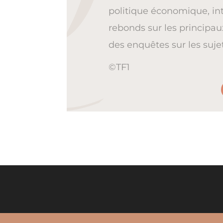
politique économique, int
rebonds sur les principau
des enquêtes sur les suje
©TF1